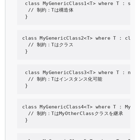
class
MyGenericClass1
<
T
>
where
 T 
:
stru
// 制約：Tは構造体
}
class
MyGenericClass2
<
T
>
where
 T 
:
class
// 制約：Tはクラス
class
MyGenericClass3
<
T
>
where
 T 
:
new
(
// 制約：Tはインスタンス化可能
}
class
MyGenericClass4
<
T
>
where
 T 
:
MyOth
// 制約：TはMyOtherClassクラスを継承
}