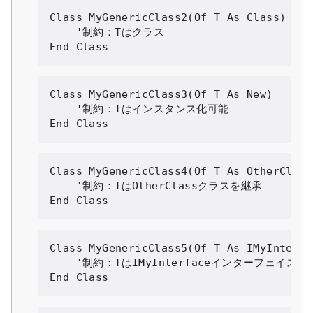
Class
MyGenericClass2
(
Of
 T 
As
Class
)
'制約：Tはクラス

End Class
Class
MyGenericClass3
(
Of
 T 
As
New
)
'制約：Tはインスタンス化可能

End Class
Class
MyGenericClass4
(
Of
 T 
As
OtherClass
'制約：TはOtherClassクラスを継承

End Class
Class
MyGenericClass5
(
Of
 T 
As
IMyInterfa
'制約：TはIMyInterfaceインターフェイスを実
End Class