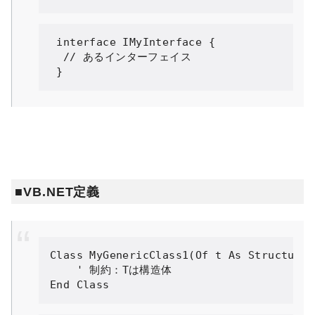
interface
IMyInterface
{
// あるインターフェイス
}
■VB.NET定義
Class
MyGenericClass1
(
Of
 t 
As
Structure
)
' 制約：Tは構造体

End Class