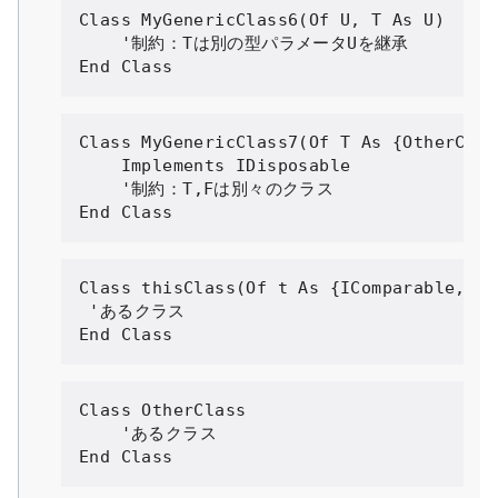
Class
MyGenericClass6
(
Of
 U
,
 T 
As
 U
)
'制約：Tは別の型パラメータUを継承

End Class
Class
MyGenericClass7
(
Of
 T 
As
{
OtherClas
Implements
IDisposable
'制約：T,Fは別々のクラス

End Class
Class
 thisClass
(
Of
 t 
As
{
IComparable
,
ID
'あるクラス
End
Class
Class
OtherClass
'あるクラス

End Class