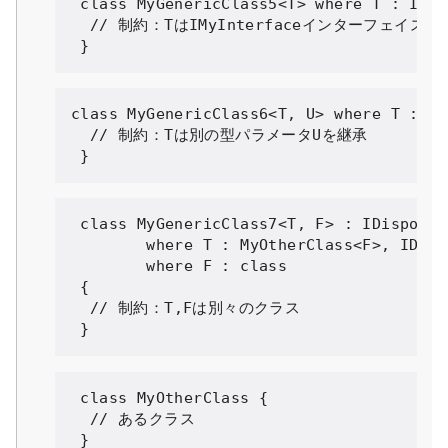
class
MyGenericClass5
<
T
>
where
 T 
:
IMyI
// 制約：TはIMyInterfaceインターフェイスを
}
class
MyGenericClass6
<
T
,
 U
>
where
 T 
:
 U 
// 制約：Tは別の型パラメータUを継承
}
class
MyGenericClass7
<
T
,
 F
>
:
IDisposab
where
 T 
:
MyOtherClass
<
F
>,
IDisp
where
 F 
:
class
{
// 制約：T,Fは別々のクラス
}
class
MyOtherClass
{
// あるクラス
}