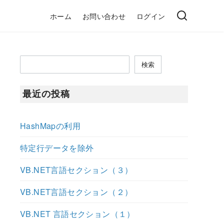
ホーム
お問い合わせ
ログイン
検索
最近の投稿
HashMapの利用
 put
(
"B"
,
"b"
);
}
};
特定行データを除外
VB.NET言語セクション（３）
VB.NET言語セクション（２）
VB.NET 言語セクション（１）