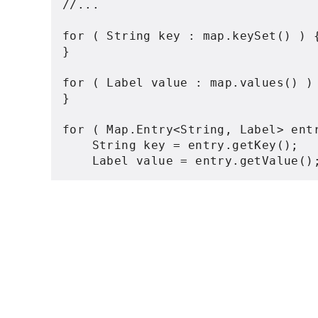
//...
for
(
String
 key 
:
 map
.
keySet
()
)
}
for
(
Label
 value 
:
 map
.
values
()
)
}
for
(
Map
.
Entry
<
String
,
Label
>
 ent
String
 key 
=
 entry
.
getKey
();
Label
 value 
=
 entry
.
getValue
()