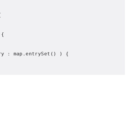
{
{
ry 
:
 map
.
entrySet
()
)
{
;