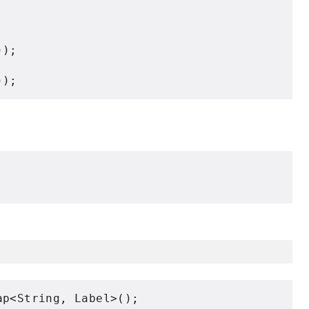
));
));
ap
<
String
,
Label
>();