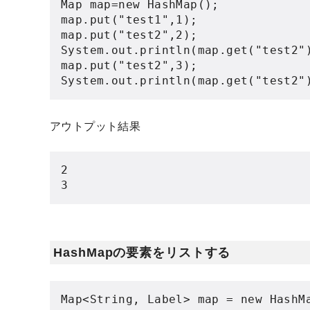
Map
 map
=
new
HashMap
();
map
.
put
(
"test1"
,
1
);
map
.
put
(
"test2"
,
2
);
System
.
out
.
println
(
map
.
get
(
"test2"
map
.
put
(
"test2"
,
3
);
System
.
out
.
println
(
map
.
get
(
"test2"
アウトプット結果
2
3
HashMapの要素をリストする
Map
<
String
,
Label
>
 map 
=
new
HashM