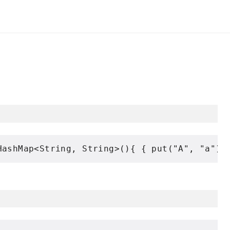
HashMap
<
String
,
String
>(){
{
 put
(
"A"
,
"a"
);