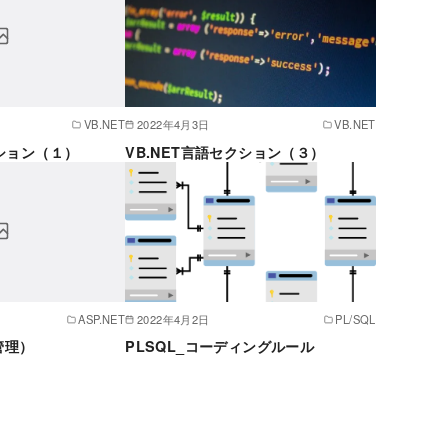
VB.NET
2022年4月3日
VB.NET
クション（１）
VB.NET言語セクション（３）
ASP.NET
2022年4月2日
PL/SQL
態管理）
PLSQL_コーディングルール