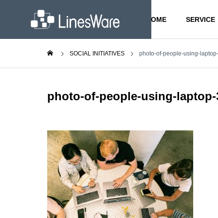
HOME
SERVICE
SOCIAL INITIATIVES
photo-of-people-using-lapto
Employee
GREETIN
photo-of-people-using-laptop
ご挨拶
社会への取り
事業内容
会社案内
組み
SERVICE
COMPANY
SOCIAL INITIATIVES
PHILOSO
アンス
従業員に向けた活動
経営理念
Business
ビジネスソリ