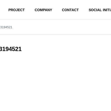
PROJECT
COMPANY
CONTACT
SOCIAL INIT
p-3194521
Health
Conduct
G
COMPANY
-3194521
会社概要
PHY
REGISTER
健康経営
行動基準
登録事業
 Solution
Product
ューション事業
プロダクト