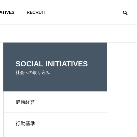
IATIVES
RECRUIT
Compliance
E
ACCESS
SOCIAL INITIATIVES
アクセス
社会への取り込み
健康経営
コンプライアンス
従
 Development
行動基準
開発事業