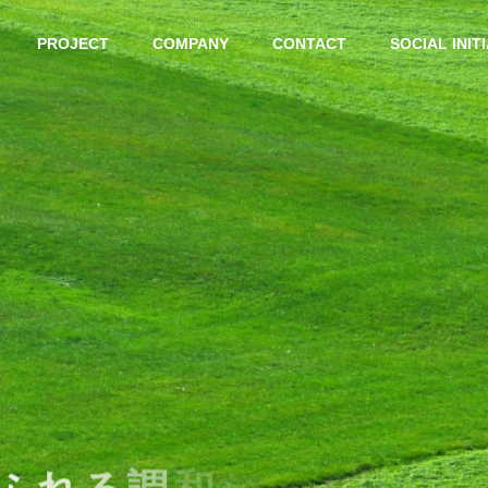
PROJECT
COMPANY
CONTACT
SOCIAL INIT
iance
Conduct
G
COMPANY
会社概要
PHY
REGISTER
ライアンス
行動基準
登録事業
 Solution
Product
ューション事業
プロダクト