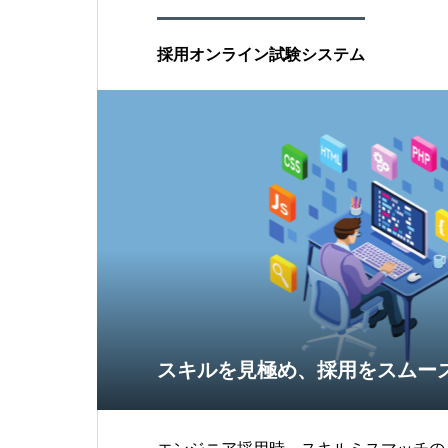
です。また、複数の健診コースの同時予
での予約状況の確認、自動リマインダー
採用オンライン試験システム
ト。健診履歴のデジタル
スキルを見極め、採用をスムー