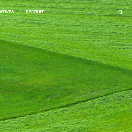
IATIVES
RECRUIT
Employee
Health
ACCESS
アクセス
従業員に向けた活動
健康経営
 Development
開発事業