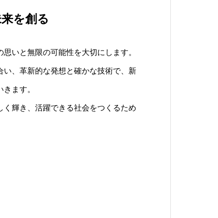
未来を創る
信頼の架け橋を
で描く、わくわくする未来
の思いと無限の可能性を大切にします。
で一つひとつの出会いを大切にし、お客
ーの力を通じて、人々の心を躍らせる新
合い、革新的な発想と確かな技術で、新
けます。その思いを確かな技術力で形に
。それは、地域社会になくてはならない
いきます。
ションとして提供することで、お客様の
や目標への架け橋となるものです。
しく輝き、活躍できる社会をつくるため
成長していきます。
。
もと、持続的な発展を目指し、お客様と
から、地域の発展と国際交流の促進に貢
お約束します。
として、可能性に満ちた豊かな社会の実
く」を、確かな技術力で現実のものと