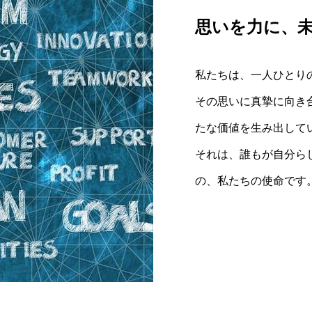
思いを力に、
誠実な技術で
テクノロジー
の物語
私たちは、一人ひとり
私たちは、真摯な姿勢
私たちは、テクノロジ
その思いに真摯に向き
様の声に真剣に耳を傾
しい価値を創造します
たな価値を生み出して
し、価値あるソリュー
存在となり、人々の夢
それは、誰もが自分ら
成長と共に、私たちも
の、私たちの使命です
この揺るぎない信念の
人を中心に据えた視点
共に歩み続けることを
献し、世界で輝く企業
現を目指します。
一つひとつの「わくわ