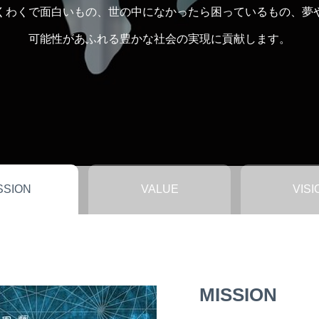
くわくで面白いもの、世の中になかったら困っているもの、夢
可能性があふれる豊かな社会の実現に貢献します。
SSION
VALUE
VISI
MISSION
VALUE
VISION