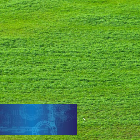
す
る
た
め
に
。