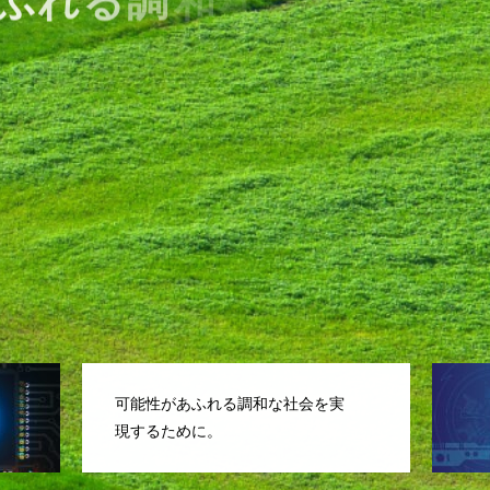
ふ
れ
る
調
和
な
社
会
を
実
現
思いと可能性をカタチに
可能性があふれる調和な社会を実
現するために。