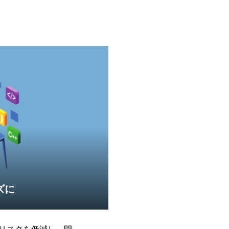
約や、リアルタイム
能となり、越境EC
機能で運営をサポー
在庫管理、仕入発注
作業負担を最小限に
ズに