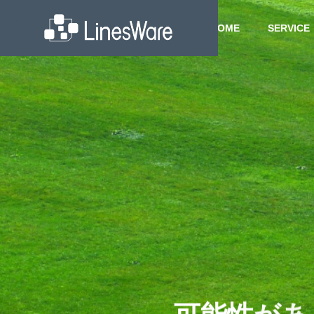
HOME
SERVICE
Health
Compl
GREETIN
ご挨拶
社会への取り
事業内容
会社案内
組み
SERVICE
COMPANY
SOCIAL INITIATIVES
PHILOSO
健康経営
コンプ
経営理念
Business
ビジネスソリ