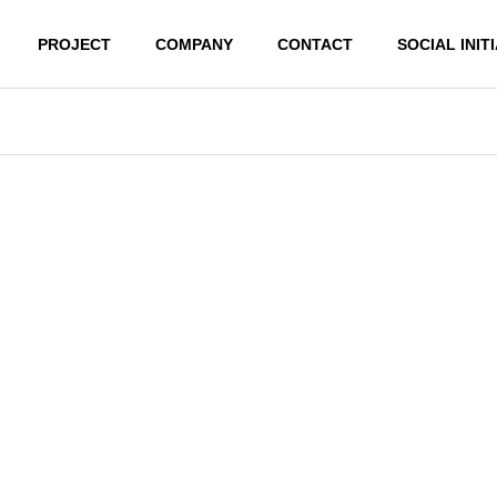
PROJECT
COMPANY
CONTACT
SOCIAL INIT
loyee
Conduct
G
COMPANY
会社概要
PHY
REGISTER
員に向けた活動
行動基準
登録事業
 Solution
Product
ューション事業
プロダクト