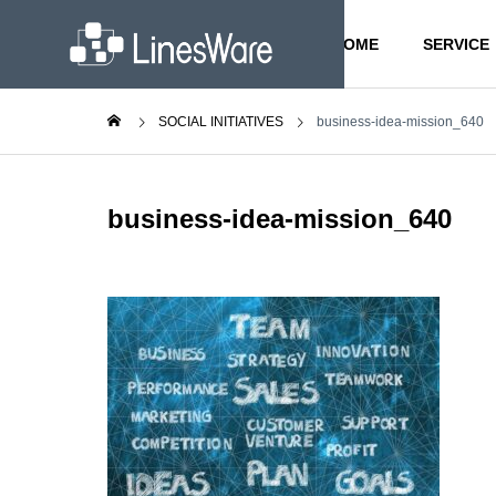
HOME
SERVICE
SOCIAL INITIATIVES
business-idea-mission_640
Compliance
Emp
GREETIN
business-idea-mission_640
ご挨拶
社会への取り
事業内容
会社案内
組み
SERVICE
COMPANY
SOCIAL INITIATIVES
PHILOSO
コンプライアンス
従業
経営理念
Business
ビジネスソリ